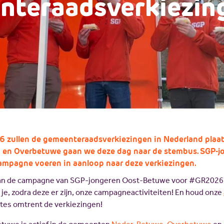
nteraadsverkiezin
6 zullen de gemeenteraadsverkiezingen in Nederland plaat
 en Overbetuwe gaan we deze dag naar de stembus. SGP-
ampagne voeren in aanloop naar deze verkiezingen.
 van de campagne van SGP-jongeren Oost-Betuwe voor #GR2026
 je, zodra deze er zijn, onze campagneactiviteiten! En houd onze
ates omtrent de verkiezingen!