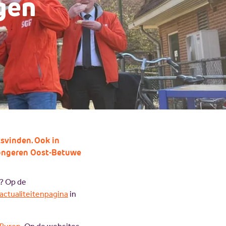
gen
svinden. Ook in
jongeren Oost-Betuwe
? Op de
actualiteitenpagina
in