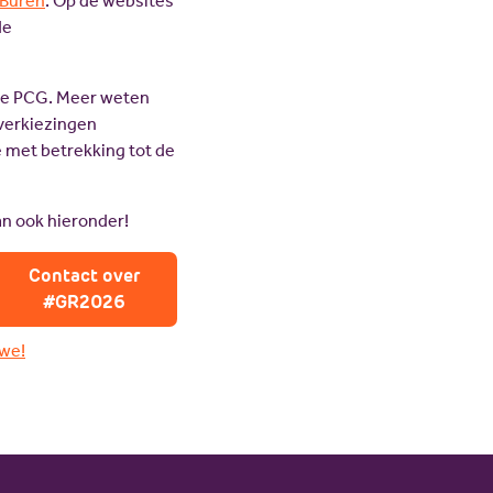
Buren
. Op de websites
de
de PCG. Meer weten
e verkiezingen
 met betrekking tot de
n ook hieronder!
Contact over
#GR2026
we!