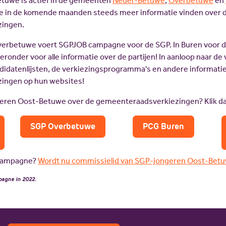
tuwe is actief in de gemeenten
Neder-Betuwe
,
Overbetuwe
en
e in de komende maanden steeds meer informatie vinden over 
ingen.
verbetuwe voert SGPJOB campagne voor de SGP. In Buren voor 
hieronder voor alle informatie over de partijen! In aanloop naar d
didatenlijsten, de verkiezingsprogramma's en andere informatie
ingen op hun websites!
ren Oost-Betuwe over de gemeenteraadsverkiezingen? Klik da
SGP Overbetuwe
PCG Buren
 campagne?
Wordt nu commissielid van SGP-jongeren Oost-Betu
pagne in 2022.