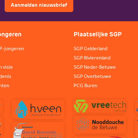
Aanmelden nieuwsbrief
ongeren
Plaatselijke SGP
P-jongeren
SGP Gelderland
SGP Rivierenland
n visie
SGP Neder-Betuwe
denis
SGP Overbetuwe
nten
PCG Buren