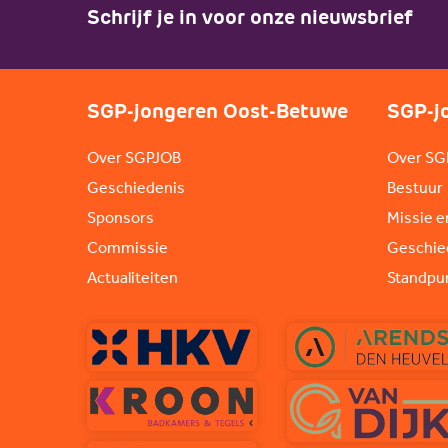
Schrijf je in voor onze nieuwsbrief
SGP-jongeren Oost-Betuwe
SGP-j
Over SGPJOB
Over SG
Geschiedenis
Bestuur
Sponsors
Missie e
Commissie
Geschie
Actualiteiten
Standpu