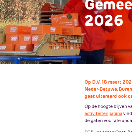
Gemee
2026
Op D.V. 18 maart 202
Neder-Betuwe, Buren
gaat uiteraard ook c
Op de hoogte blijven
activiteitenpagina
vind
de gaten voor alle upd