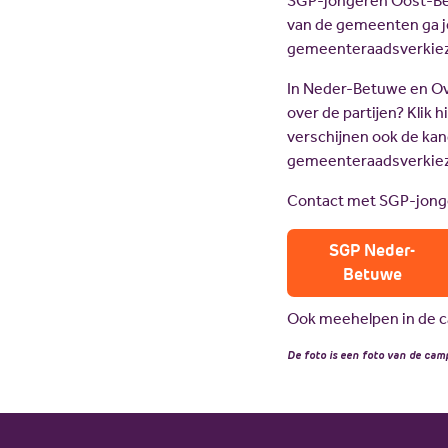
SGP-jongeren Oost-Be
van de gemeenten ga j
gemeenteraadsverkiez
In Neder-Betuwe en O
over de partijen? Klik 
verschijnen ook de kan
gemeenteraadsverkiez
Contact met SGP-jonge
SGP Neder-
Betuwe
Ook meehelpen in de
De foto is een foto van de cam