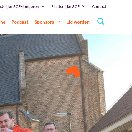
delijke SGP-jongeren
Plaatselijke SGP
Contact
Bestuur
Lokale
ine
Podcast
Sponsors
Lid worden
politici
Missie en visie
Huidige
SGP
Geschiedenis
sponsors
Landelijk
Standpunten
Sponsor
SGP
worden
Gelderland
SGP
Rivierenland
SGP Neder-
Betuwe
SGP
Overbetuwe
PCG Buren