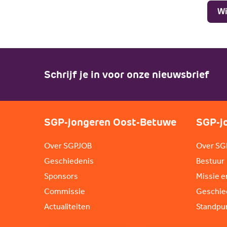
Wi
Schrijf je in voor onze nieuwsbrief
SGP-jongeren Oost-Betuwe
SGP-j
Over SGPJOB
Over SG
Geschiedenis
Bestuur
Sponsors
Missie e
Commissie
Geschie
Actualiteiten
Standpu