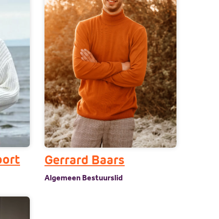
oort
Gerrard Baars
Algemeen Bestuurslid