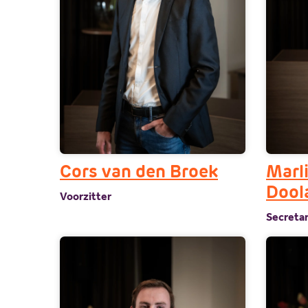
Cors van den Broek
Marl
Dool
Voorzitter
Secretar