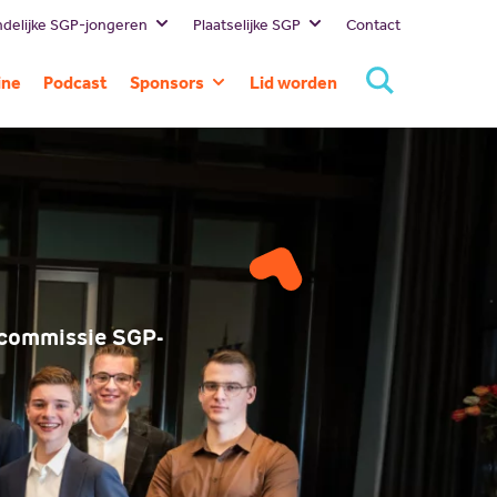
delijke SGP-jongeren
Plaatselijke SGP
Contact
Bestuur
Lokale
ine
Podcast
Sponsors
Lid worden
politici
Missie en visie
Huidige
SGP
Geschiedenis
sponsors
Landelijk
Standpunten
Sponsor
SGP
worden
Gelderland
SGP
Rivierenland
SGP Neder-
 commissie SGP-
Betuwe
SGP
Overbetuwe
PCG Buren