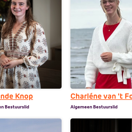
inde Knop
Charléne van 't F
n Bestuurslid
Algemeen Bestuurslid