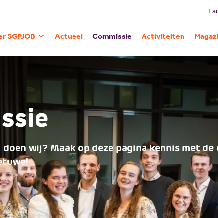
Lan
er SGPJOB
Actueel
Commissie
Activiteiten
Magaz
Geschiedenis
ssie
t doen wij? Maak op deze pagina kennis met de
etuwe!