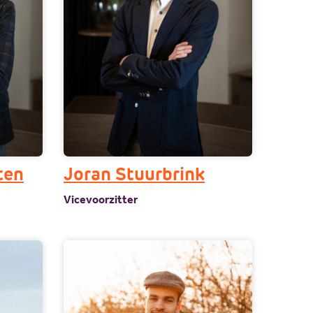
ten
Joran Stuurbrink
Vicevoorzitter