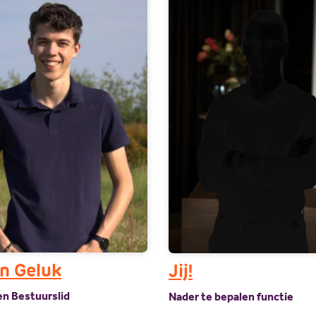
an Geluk
Jij!
n Bestuurslid
Nader te bepalen functie