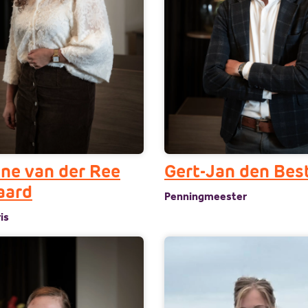
ine van der Ree
Gert-Jan den Bes
aard
Penningmeester
is