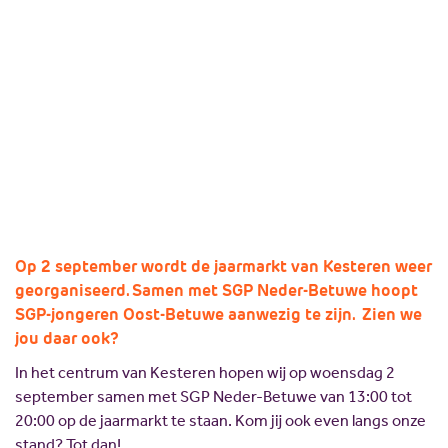
2026
Missie en visie
Lokale politici
Geschiedenis
SGP Landelijk
Kom jij onze stand bezoeken tijdens de jaarmarkt
in Kesteren?
Standpunten
SGP Gelderland
SGP Rivierenland
Lid worden
SGP Neder-Betuwe
SGP Overbetuwe
PCG Buren
Op 2 september wordt de jaarmarkt van Kesteren weer
georganiseerd. Samen met SGP Neder-Betuwe hoopt
SGP-jongeren Oost-Betuwe aanwezig te zijn. Zien we
jou daar ook?
In het centrum van Kesteren hopen wij op woensdag 2
september samen met SGP Neder-Betuwe van 13:00 tot
20:00 op de jaarmarkt te staan. Kom jij ook even langs onze
stand? Tot dan!