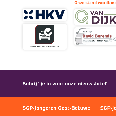
Onze stand wordt me
Schrijf je in voor onze nieuwsbrief
SGP-jongeren Oost-Betuwe
SGP-j