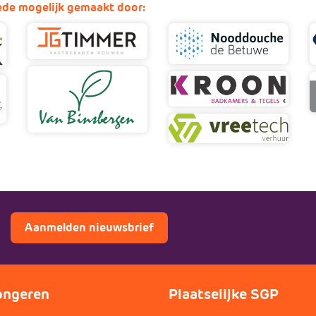
de mogelijk gemaakt door:
Aanmelden nieuwsbrief
ongeren
Plaatselijke SGP