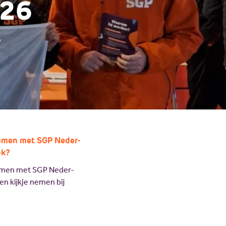
026
?
Samen met SGP Neder-
ok?
samen met SGP Neder-
n kijkje nemen bij