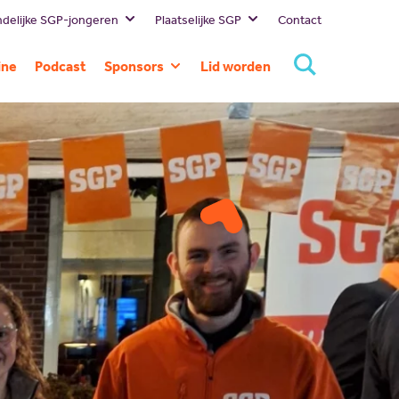
delijke SGP-jongeren
Plaatselijke SGP
Contact
Bestuur
Lokale
ine
Podcast
Sponsors
Lid worden
politici
Missie en visie
Huidige
SGP
Geschiedenis
sponsors
Landelijk
Standpunten
Sponsor
SGP
worden
Gelderland
SGP
Rivierenland
SGP Neder-
Betuwe
SGP
Overbetuwe
PCG Buren