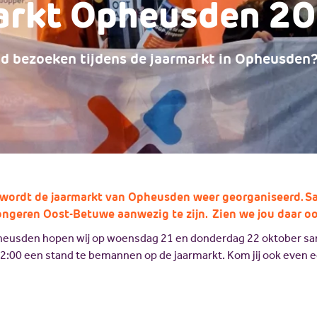
arkt Opheusden 2
nd bezoeken tijdens de jaarmarkt in Opheusden
 wordt de jaarmarkt van Opheusden weer georganiseerd. 
ngeren Oost-Betuwe aanwezig te zijn. Zien we jou daar o
pheusden hopen wij op woensdag 21 en donderdag 22 oktober 
2:00 een stand te bemannen op de jaarmarkt. Kom jij ook even ee