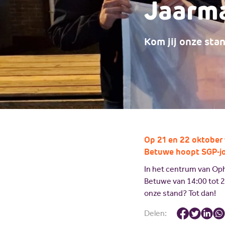
Jaarm
Kom jij onze sta
Op 21 en 22 oktober
Betuwe hoopt SGP-jo
In het centrum van O
Betuwe van 14:00 tot 2
onze stand? Tot dan!
Delen: