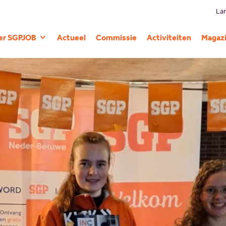
Lan
er SGPJOB
Actueel
Commissie
Activiteiten
Magaz
Geschiedenis