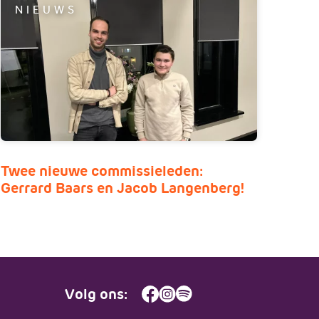
NIEUWS
Twee nieuwe commissieleden:
Gerrard Baars en Jacob Langenberg!
Volg ons: