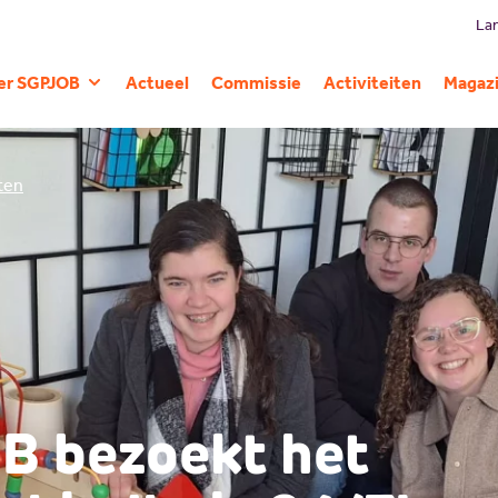
Lan
er SGPJOB
Actueel
Commissie
Activiteiten
Magaz
Geschiedenis
iten
B bezoekt het