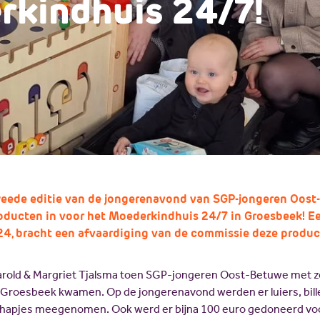
kindhuis 24/7!
weede editie van de jongerenavond van SGP-jongeren Oos
roducten in voor het Moederkindhuis 24/7 in Groesbeek! Een
4, bracht een afvaardiging van de commissie deze product
arold & Margriet Tjalsma toen SGP-jongeren Oost-Betuwe met z
 Groesbeek kwamen. Op de jongerenavond werden er luiers, bill
hapjes meegenomen. Ook werd er bijna 100 euro gedoneerd voo