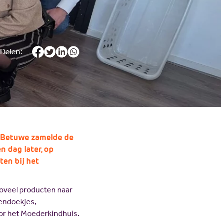
Delen:
t-Betuwe zamelde de
 dag later, op
en bij het
oveel producten naar
endoekjes,
r het Moederkindhuis.