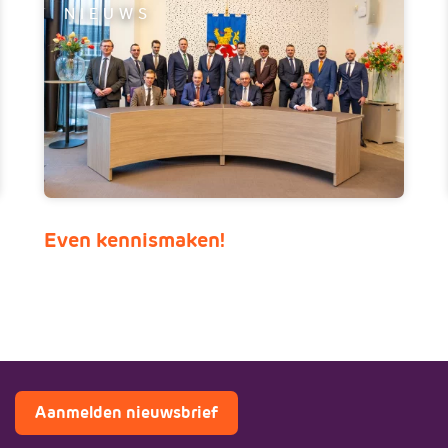
NIEUWS
Even kennismaken!
Aanmelden nieuwsbrief