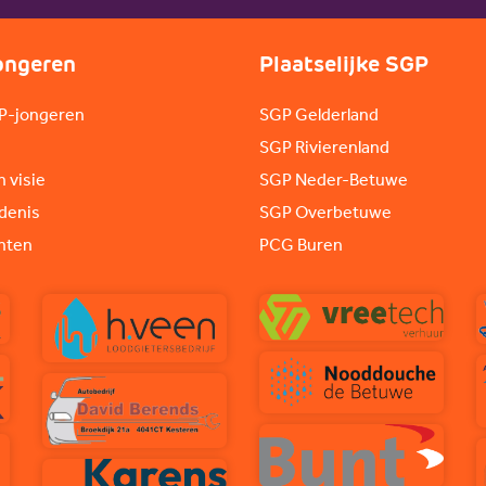
ongeren
Plaatselijke SGP
P-jongeren
SGP Gelderland
SGP Rivierenland
n visie
SGP Neder-Betuwe
denis
SGP Overbetuwe
nten
PCG Buren