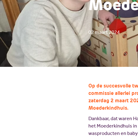
Moeder
02 maart 2024
Op de succesvolle t
commissie allerlei p
zaterdag 2 maart 202
Moederkindhuis.
Dankbaar, dat waren H
het Moederkindhuis in
wasproducten en baby