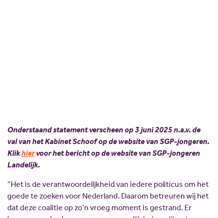
Een statement naar aanleiding van de val van het
Missie en visie
Lokale politici
Kabinet Schoof namens SGP-jongeren door
Geschiedenis
SGP Landelijk
landelijk voorzitter Johan Roodnat
Standpunten
SGP Gelderland
03 juni 2025
Johan Roodnat
Delen:
SGP Rivierenland
Lid worden
SGP Neder-Betuwe
SGP Overbetuwe
PCG Buren
Onderstaand statement verscheen op 3 juni 2025 n.a.v. de
val van het Kabinet Schoof op de website van SGP-jongeren.
Klik
hier
voor het bericht op de website van SGP-jongeren
Landelijk.
“Het is de verantwoordelijkheid van iedere politicus om het
goede te zoeken voor Nederland. Daarom betreuren wij het
dat deze coalitie op zo’n vroeg moment is gestrand. Er