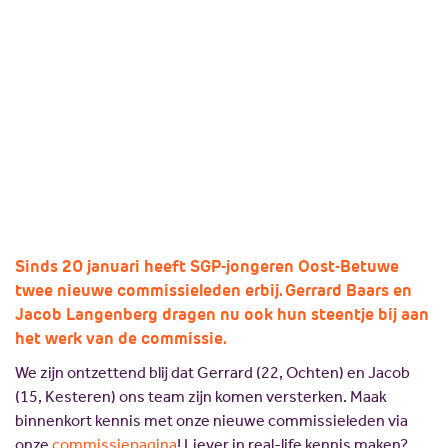
Langenberg!
Missie en visie
Lokale politici
Geschiedenis
SGP Landelijk
21 januari 2026
SGP-jongeren Oost-Betuwe
Standpunten
SGP Gelderland
Delen:
SGP Rivierenland
Lid worden
SGP Neder-Betuwe
SGP Overbetuwe
PCG Buren
Sinds 20 januari heeft SGP-jongeren Oost-Betuwe
twee nieuwe commissieleden erbij. Gerrard Baars en
Jacob Langenberg dragen nu ook hun steentje bij aan
het werk van de commissie.
We zijn ontzettend blij dat Gerrard (22, Ochten) en Jacob
(15, Kesteren) ons team zijn komen versterken. Maak
binnenkort kennis met onze nieuwe commissieleden via
onze
commissiepagina
! Liever in real-life kennis maken?