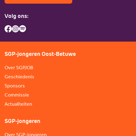
Volg ons:
SGP-jongeren Oost-Betuwe
Over SGPJOB
Geschiedenis
Sponsors
Commissie
Actualiteiten
SGP-jongeren
Over SGP-jongeren