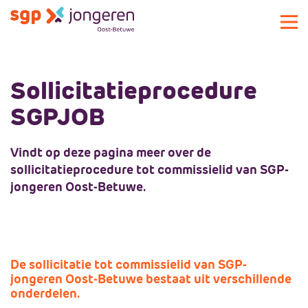
Over SGPJOB
Sollicitatieprocedure
Actueel
Over SGPJOB
SGPJOB
Commissie
Geschiedenis
Activiteiten
Vindt op deze pagina meer over de
Magazine
sollicitatieprocedure tot commissielid van SGP-
Podcast
jongeren Oost-Betuwe.
Sponsors
Lid worden
Sponsors
Landelijke SGP-jongeren
Huidige sponsors
De sollicitatie tot commissielid van SGP-
Plaatselijke SGP
Sponsor worden
Landelijke SGP-jongeren
jongeren Oost-Betuwe bestaat uit verschillende
onderdelen.
Contact
Bestuur
Plaatselijke SGP