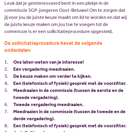
Leuk dat je geïnteresseerd bent in een plekje in de
Missie en visie
Lokale politici
commissie SGP-jongeren Oost-Betuwe! Om te zorgen dat
Geschiedenis
SGP Landelijk
jij voor jou de juiste keuze maakt om lid te worden en dat wij
de juiste keuze maken om jou toe te voegen tot de
Standpunten
SGP Gelderland
commissie is er een sollicitatieprocedure opgesteld.
SGP Rivierenland
Lid worden
De sollicitatieprocedure bevat de volgende
SGP Neder-Betuwe
onderdelen:
SGP Overbetuwe
Ons laten weten van je interesse!
PCG Buren
Eén vergadering meedraaien.
De keuze maken om verder te kijken.
Een (telefonisch of fysiek) gesprek met de voorzitter.
Meedraaien in de commissie (tussen de eerste en de
tweede vergadering).
Tweede vergadering meedraaien.
Meedraaien in de commissie (tussen de tweede en de
derde vergadering).
Een (telefonisch of fysiek) gesprek met de voorzitter.