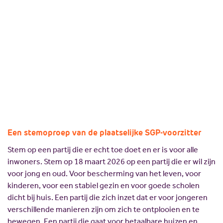
plaatselijke SGP-
Missie en visie
Lokale politici
voorzitter
Geschiedenis
SGP Landelijk
Standpunten
SGP Gelderland
03 maart 2026
Marinus Roseboom
Delen:
SGP Rivierenland
Lid worden
SGP Neder-Betuwe
SGP Overbetuwe
PCG Buren
Een stemoproep van de plaatselijke SGP-voorzitter
Stem op een partij die er echt toe doet en er is voor alle
inwoners. Stem op 18 maart 2026 op een partij die er wil zijn
voor jong en oud. Voor bescherming van het leven, voor
kinderen, voor een stabiel gezin en voor goede scholen
dicht bij huis. Een partij die zich inzet dat er voor jongeren
verschillende manieren zijn om zich te ontplooien en te
bewegen. Een partij die gaat voor betaalbare huizen en