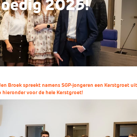
oedig 2025!
den Broek spreekt namens SGP-jongeren een Kerstgroet uit 
o hieronder voor de hele Kerstgroet!