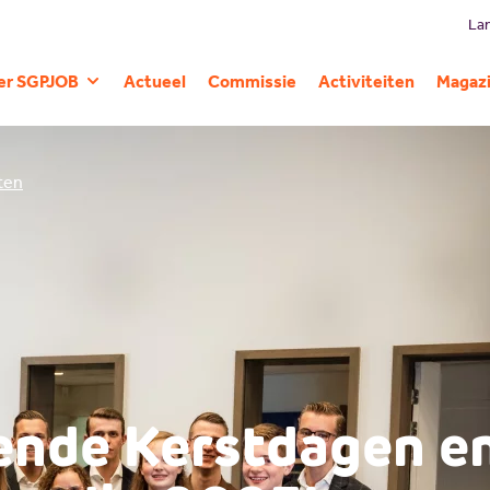
Lan
er SGPJOB
Actueel
Commissie
Activiteiten
Magaz
Geschiedenis
iten
nde Kerstdagen e