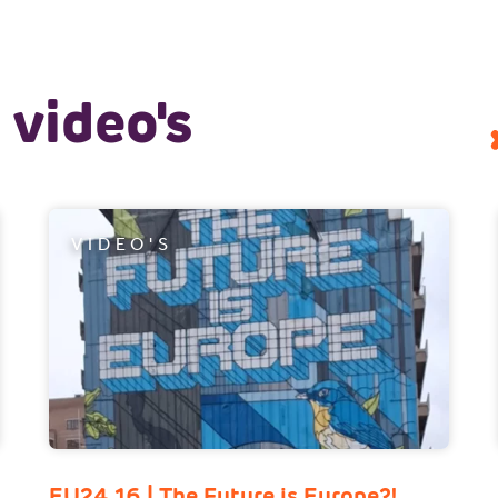
video's
VIDEO'S
EU24 16 | The Future is Europe?!