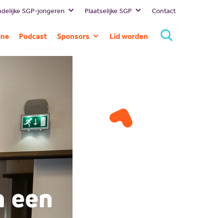
delijke SGP-jongeren
Plaatselijke SGP
Contact
Bestuur
Lokale
ine
Podcast
Sponsors
Lid worden
politici
Missie en visie
Huidige
SGP
Geschiedenis
sponsors
Landelijk
Standpunten
Sponsor
SGP
worden
Gelderland
SGP
Rivierenland
SGP Neder-
Betuwe
SGP
Overbetuwe
n een
PCG Buren