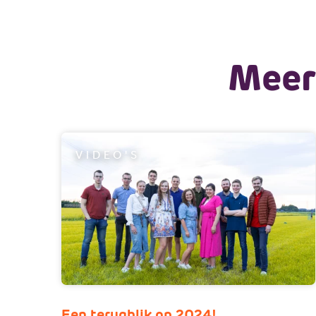
Meer 
VIDEO'S
Een terugblik op 2024!