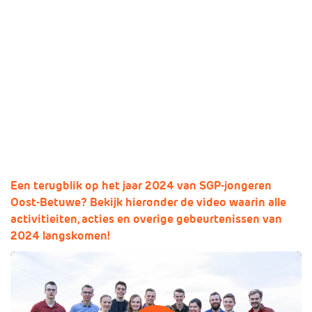
Missie en visie
Lokale politici
Een terugblik op 2024!
Geschiedenis
SGP Landelijk
Standpunten
SGP Gelderland
31 december 2024
Delen:
SGP Rivierenland
Lid worden
SGP Neder-Betuwe
SGP Overbetuwe
PCG Buren
Een terugblik op het jaar 2024 van SGP-jongeren
Oost-Betuwe? Bekijk hieronder de video waarin alle
activitieiten, acties en overige gebeurtenissen van
2024 langskomen!