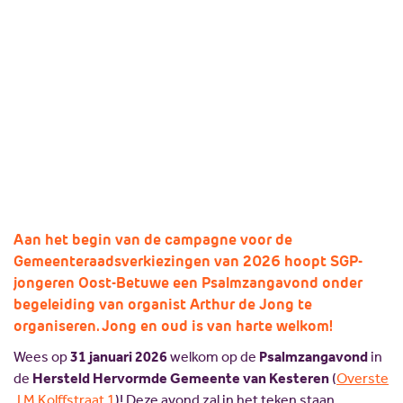
Missie en visie
Lokale politici
Kom jij of komt u ook meezingen op 31 januari in
Geschiedenis
SGP Landelijk
Kesteren?
Standpunten
SGP Gelderland
19 januari 2026
Delen:
SGP Rivierenland
Lid worden
SGP Neder-Betuwe
SGP Overbetuwe
PCG Buren
Aan het begin van de campagne voor de
Gemeenteraadsverkiezingen van 2026 hoopt SGP-
jongeren Oost-Betuwe een Psalmzangavond onder
begeleiding van organist Arthur de Jong te
organiseren. Jong en oud is van harte welkom!
Wees op
31 januari 2026
welkom op de
Psalmzangavond
in
de
Hersteld Hervormde Gemeente van Kesteren
(
Overste
J M Kolffstraat 1
)! Deze avond zal in het teken staan