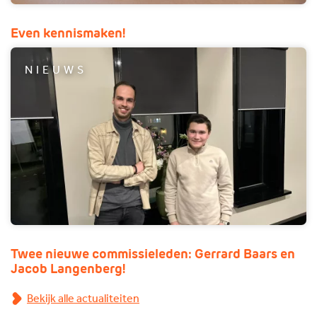
Even kennismaken!
NIEUWS
Twee nieuwe commissieleden: Gerrard Baars en
Jacob Langenberg!
Bekijk alle actualiteiten