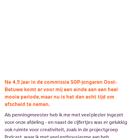
Missie en visie
Lokale politici
Een terugblik op 4,5 jaar commissielidmaatschap,
Geschiedenis
SGP Landelijk
door Job van Dam.
Standpunten
SGP Gelderland
18 september 2025
Job van Dam
Delen:
SGP Rivierenland
Lid worden
SGP Neder-Betuwe
SGP Overbetuwe
PCG Buren
Na 4,5 jaar in de commissie SGP-jongeren Oost-
Betuwe komt er voor mij een einde aan een heel
mooie periode, maar nu is het dan echt tijd om
afscheid te nemen.
Als penningmeester heb ik me met veel plezier ingezet
voor onze afdeling - en naast de cijfertjes was er gelukkig
ook ruimte voor creativiteit, zoals in de projectgroep
Podcast, waar ik met veel enthousiasme aan heb