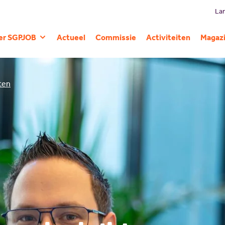
Lan
er SGPJOB
Actueel
Commissie
Activiteiten
Magaz
Geschiedenis
iten