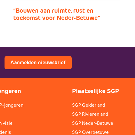
“Bouwen aan ruimte, rust en
toekomst voor Neder-Betuwe”
Aanmelden nieuwsbrief
ongeren
Plaatselijke SGP
P-jongeren
SGP Gelderland
SGP Rivierenland
n visie
SGP Neder-Betuwe
denis
SGP Overbetuwe