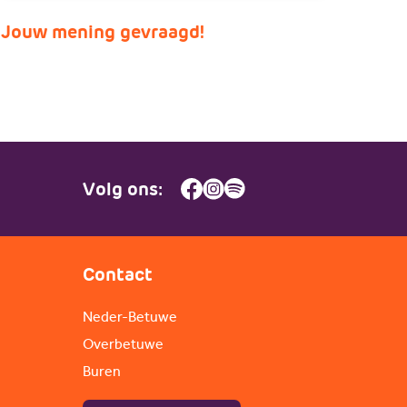
Jouw mening gevraagd!
Volg ons:
Contact
Neder-Betuwe
Overbetuwe
Buren