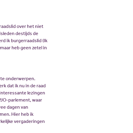
aadslid over het niet
dsleden destijds de
d ik burgerraadslid (Ik
 maar heb geen zetel in
ante onderwerpen.
k dat ik nu in de raad
interessante lezingen
 PJO-parlement, waar
twee dagen van
men. Hier heb ik
rkelijke vergaderingen