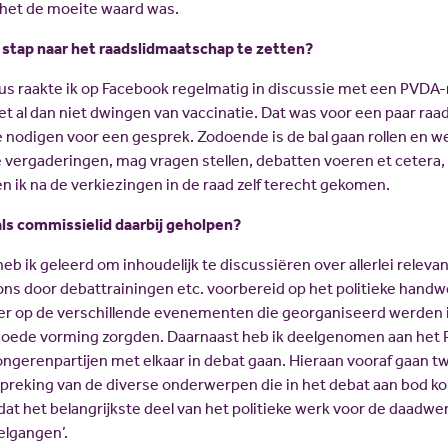
 het de moeite waard was.
 stap naar het raadslidmaatschap te zetten?
us raakte ik op Facebook regelmatig in discussie met een PVDA-r
et al dan niet dwingen van vaccinatie. Dat was voor een paar raa
 nodigen voor een gesprek. Zodoende is de bal gaan rollen en wer
e vergaderingen, mag vragen stellen, debatten voeren et cetera,
n ik na de verkiezingen in de raad zelf terecht gekomen.
als commissielid daarbij geholpen?
b ik geleerd om inhoudelijk te discussiëren over allerlei relev
s door debattrainingen etc. voorbereid op het politieke handwer
r op de verschillende evenementen die georganiseerd werden 
 goede vorming zorgden. Daarnaast heb ik deelgenomen aan het
ongerenpartijen met elkaar in debat gaan. Hieraan vooraf gaan 
reking van de diverse onderwerpen die in het debat aan bod ko
 dat het belangrijkste deel van het politieke werk voor de daadwe
elgangen’.