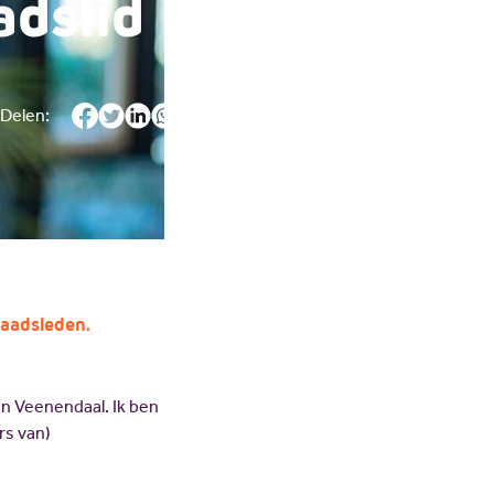
adslid
Delen:
raadsleden.
in Veenendaal. Ik ben
rs van)