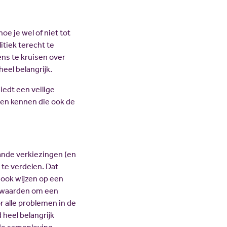
oe je wel of niet tot
itiek terecht te
ns te kruisen over
eel belangrijk.
biedt een veilige
sen kennen die ook de
ande verkiezingen (en
 te verdelen. Dat
 ook wijzen op een
orwaarden om een
 alle problemen in de
heel belangrijk