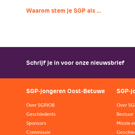
Waarom stem je SGP als …
Schrijf je in voor onze nieuwsbrief
SGP-jongeren Oost-Betuwe
SGP-j
Over SGPJOB
Over SG
Geschiedenis
Bestuur
Sponsors
Missie e
Commissie
Geschie