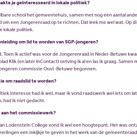
kte je geïnteresseerd in lokale politiek?
elbare school het gemeentehuis, samen met nog een aantal ande
om een Jongerenraad op te richten. Dat leek me wel wat. Op di
 lokale politiek.
anleiding om lid te worden van SGP-jongeren?
gd. Toen ik actief was voor de Jongerenraad in Neder-Betuwe kwa
ad Klik (en later InContact) ontving ik al en las ik graag. Samen
P-Jongeren commissie Oost-Betuwe begonnen.
tie om raadslid te worden?
litiek interesse had ik wel, maar ik vond raadswerk wel iets om l
n, had ik niet gedacht.
t aan het commissiewerk?
Van Lodenstein College vond ik wel een hoogtepunt. Het was on
leerlingen een inkijkje te geven in het werk van de gemeenteraad