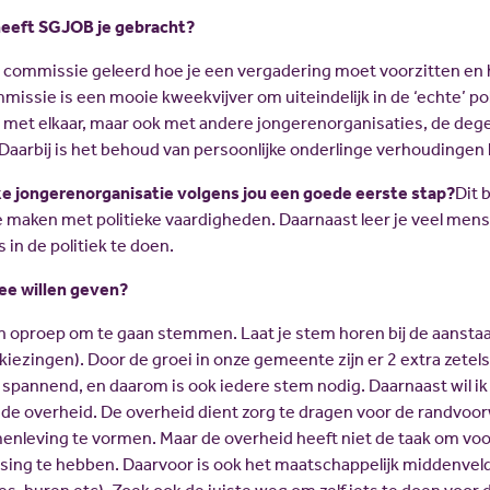
 heeft SGJOB je gebracht?
de commissie geleerd hoe je een vergadering moet voorzitten en h
issie is een mooie kweekvijver om uiteindelijk in de ‘echte’ pol
met elkaar, maar ook met andere jongerenorganisaties, de dege
aarbij is het behoud van persoonlijke onderlinge verhoudingen h
ke jongerenorganisatie volgens jou een goede eerste stap?
Dit 
 maken met politieke vaardigheden. Daarnaast leer je veel men
in de politiek te doen.
ee willen geven?
en oproep om te gaan stemmen. Laat je stem horen bij de aansta
kiezingen). Door de groei in onze gemeente zijn er 2 extra zetels
spannend, en daarom is ook iedere stem nodig. Daarnaast wil ik
 de overheid. De overheid dient zorg te dragen voor de randvo
enleving te vormen. Maar de overheid heeft niet de taak om voor
ing te hebben. Daarvoor is ook het maatschappelijk middenveld 