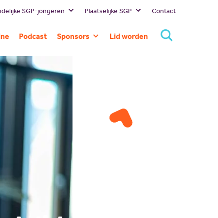
delijke SGP-jongeren
Plaatselijke SGP
Contact
Bestuur
Lokale
ine
Podcast
Sponsors
Lid worden
politici
Missie en visie
Huidige
SGP
Geschiedenis
sponsors
Landelijk
Standpunten
Sponsor
SGP
worden
Gelderland
SGP
Rivierenland
SGP Neder-
Betuwe
SGP
Overbetuwe
PCG Buren