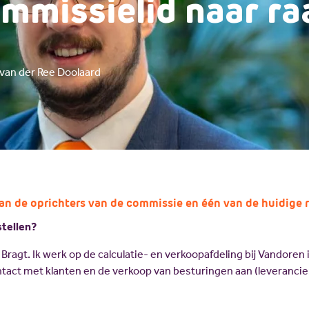
mmissielid naar ra
 van der Ree Doolaard
an de oprichters van de commissie en één van de huidige 
stellen?
Bragt. Ik werk op de calculatie- en verkoopafdeling bij Vandoren 
ntact met klanten en de verkoop van besturingen aan (leverancie