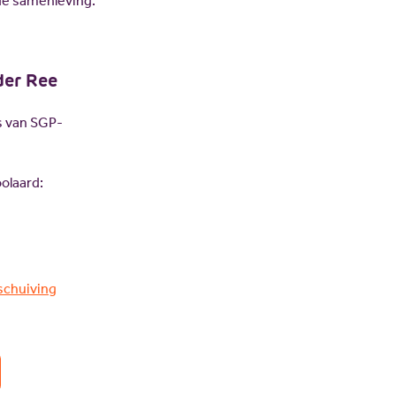
 de samenleving.
der Ree
is van SGP-
olaard:
schuiving