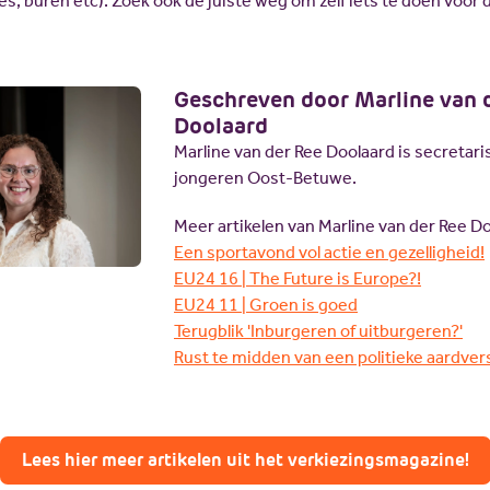
ies, buren etc). Zoek ook de juiste weg om zelf iets te doen voor
Geschreven door Marline van 
Doolaard
Marline van der Ree Doolaard is secretar
jongeren Oost-Betuwe.
Meer artikelen van Marline van der Ree Do
Een sportavond vol actie en gezelligheid!
EU24 16 | The Future is Europe?!
EU24 11 | Groen is goed
Terugblik 'Inburgeren of uitburgeren?'
Rust te midden van een politieke aardver
Lees hier meer artikelen uit het verkiezingsmagazine!