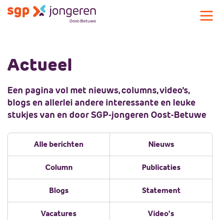
Over SGPJOB
Actueel
Actueel
Over SGPJOB
Commissie
Geschiedenis
Een pagina vol met nieuws, columns, video's,
Activiteiten
blogs en allerlei andere interessante en leuke
Magazine
stukjes van en door SGP-jongeren Oost-Betuwe
Podcast
Sponsors
Alle berichten
Nieuws
Lid worden
Sponsors
Column
Publicaties
Landelijke SGP-jongeren
Huidige sponsors
Blogs
Statement
Plaatselijke SGP
Sponsor worden
Landelijke SGP-jongeren
Contact
Bestuur
Plaatselijke SGP
Vacatures
Video's