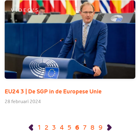
VIDEO'S
EU24 3 | De SGP in de Europese Unie
28 februari 2024
1
2
3
4
5
6
7
8
9