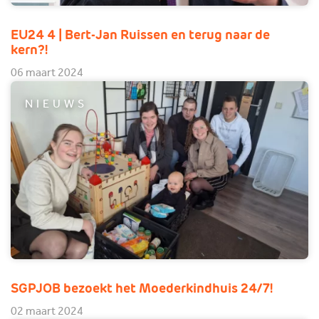
EU24 4 | Bert-Jan Ruissen en terug naar de
kern?!
06 maart 2024
NIEUWS
SGPJOB bezoekt het Moederkindhuis 24/7!
02 maart 2024