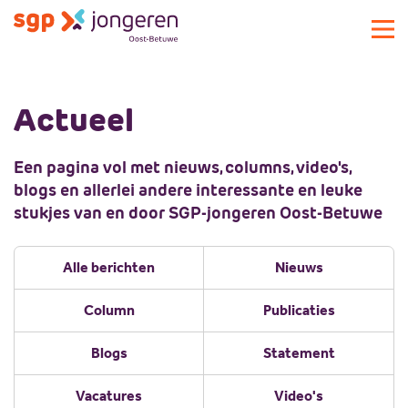
Over SGPJOB
Actueel
Actueel
Over SGPJOB
Commissie
Geschiedenis
Een pagina vol met nieuws, columns, video's,
Activiteiten
blogs en allerlei andere interessante en leuke
Magazine
stukjes van en door SGP-jongeren Oost-Betuwe
Podcast
Sponsors
Alle berichten
Nieuws
Lid worden
Sponsors
Column
Publicaties
Landelijke SGP-jongeren
Huidige sponsors
Blogs
Statement
Plaatselijke SGP
Sponsor worden
Landelijke SGP-jongeren
Contact
Bestuur
Plaatselijke SGP
Vacatures
Video's