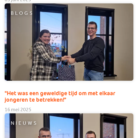
BLOGS
"Het was een geweldige tijd om met elkaar
jongeren te betrekken!"
16 mei 2025
NIEUWS