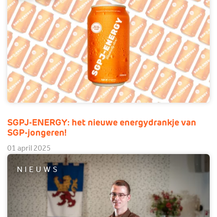
SGPJ-ENERGY: het nieuwe energydrankje van
SGP-jongeren!
01 april 2025
NIEUWS