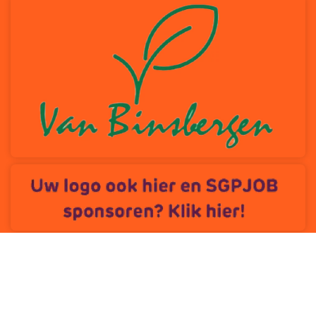
Privacybeleid
Cookiebeleid
ANBI
© 2026 SGP-jongeren Oost-Betuwe