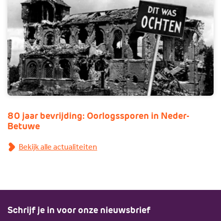
80 jaar bevrijding: Oorlogssporen in Neder-
Betuwe
Bekijk alle actualiteiten
Schrijf je in voor onze nieuwsbrief