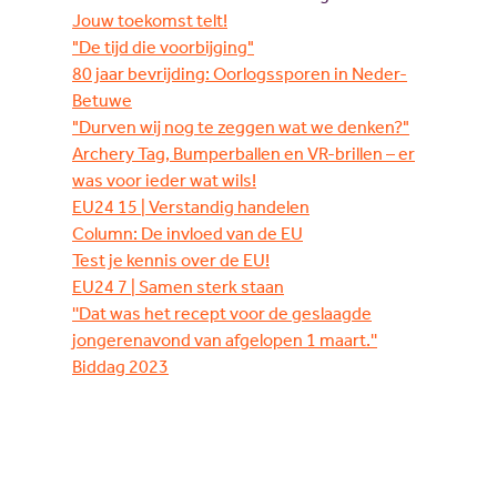
Jouw toekomst telt!
"De tijd die voorbijging"
80 jaar bevrijding: Oorlogssporen in Neder-
Betuwe
"Durven wij nog te zeggen wat we denken?"
Archery Tag, Bumperballen en VR-brillen – er
was voor ieder wat wils!
EU24 15 | Verstandig handelen
Column: De invloed van de EU
Test je kennis over de EU!
EU24 7 | Samen sterk staan
''Dat was het recept voor de geslaagde
jongerenavond van afgelopen 1 maart.''
Biddag 2023