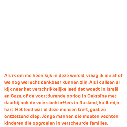
Missie en visie
Lokale politici
Op 1 november is het dankdag voor gewas en
Geschiedenis
SGP Landelijk
arbeid.
Standpunten
SGP Gelderland
01 november 2023
Rilana de Jonge
Delen:
SGP Rivierenland
Lid worden
SGP Neder-Betuwe
SGP Overbetuwe
PCG Buren
Als ik om me heen kijk in deze wereld, vraag ik me af of
we nog wel echt dankbaar kunnen zijn. Als ik alleen al
kijk naar het verschrikkelijke leed dat woedt in Israël
en Gaza, of de voortdurende oorlog in Oekraïne met
daarbij ook de vele slachtoffers in Rusland, huilt mijn
hart. Het leed wat al deze mensen treft, gaat zo
ontzettend diep. Jonge mannen die moeten vechten,
kinderen die opgroeien in verscheurde families,