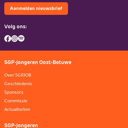
Aanmelden nieuwsbrief
Volg ons:
SGP-jongeren Oost-Betuwe
Over SGPJOB
Geschiedenis
Sponsors
Commissie
Actualiteiten
SGP-jongeren